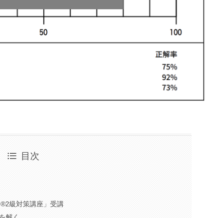
目次
定®2級対策講座」受講
を解く