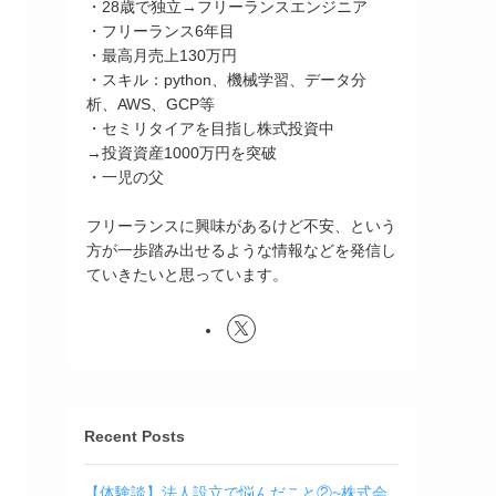
・28歳で独立→フリーランスエンジニア
・フリーランス6年目
・最高月売上130万円
・スキル：python、機械学習、データ分
析、AWS、GCP等
・セミリタイアを目指し株式投資中
→投資資産1000万円を突破
・一児の父
フリーランスに興味があるけど不安、という
方が一歩踏み出せるような情報などを発信し
ていきたいと思っています。
Recent Posts
【体験談】法人設立で悩んだこと②~株式会