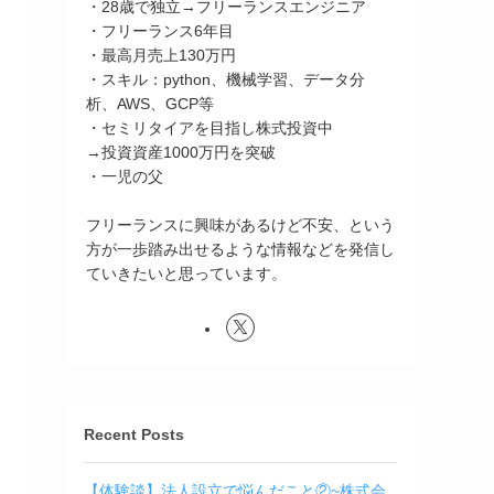
・28歳で独立→フリーランスエンジニア
・フリーランス6年目
・最高月売上130万円
・スキル：python、機械学習、データ分
析、AWS、GCP等
・セミリタイアを目指し株式投資中
→投資資産1000万円を突破
・一児の父
フリーランスに興味があるけど不安、という
方が一歩踏み出せるような情報などを発信し
ていきたいと思っています。
Recent Posts
【体験談】法人設立で悩んだこと②~株式会