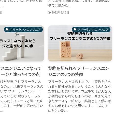
今までに5つほどを使って感
えに至った理由を紹介します。 過去の記
..
事では僕が経...
2日
2022年6月1日
フリーランスエンジニア
フリーランスエンジニア
ンスエンジニアになって
契約を切られるフリーランスエン
メージと違った4つの点
ジニアの6つの特徴
けた記事です フリーランス
フリーランスを目指す上で、「契約を切ら
界なのか、現役フリーランスの
れる可能性がある」ということは大きな不
い方 フリーランスはハード
安材料かと思います。本記事ではどんな人
えている方 現役フリーラン
が契約を切られてしまうのか、今まで見て
てみたらイメージと違った4
きたケースをご紹介し、結論として僕の考
介します。一般的に言われてい
えをお伝えしたいと思います。 こんな方
..
に向けた記...