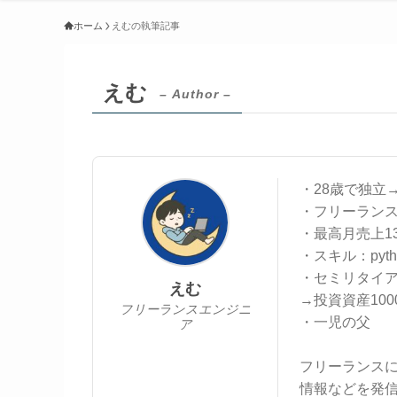
ホーム
えむの執筆記事
えむ
– Author –
・28歳で独立
・フリーランス
・最高月売上1
・スキル：pyt
・セミリタイ
えむ
→投資資産10
フリーランスエンジニ
・一児の父
ア
フリーランス
情報などを発