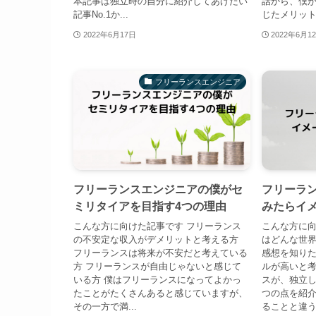
本記事は独立時の自分に紹介してあげたい
話から、僕が
記事No.1か...
じたメリット.
2022年6月17日
2022年6月1
フリーランスエンジニア
フリーランスエンジニアの僕がセ
フリーラ
ミリタイアを目指す4つの理由
みたらイ
こんな方に向けた記事です フリーランス
こんな方に向
の不安定な収入がデメリットと考える方
はどんな世
フリーランスは将来が不安だと考えている
感想を知りた
方 フリーランスが自由じゃないと感じて
ルが高いと考
いる方 僕はフリーランスになってよかっ
スが、独立し
たことがたくさんあると感じていますが、
つの点を紹
その一方で満...
ることと違う.