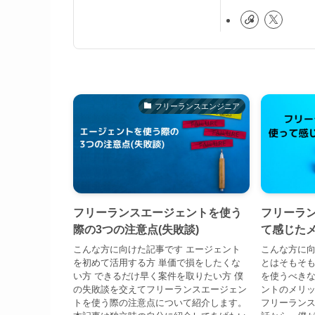
フリーランスエンジニア
フリーランスエージェントを使う
フリーラ
際の3つの注意点(失敗談)
て感じた
こんな方に向けた記事です エージェント
こんな方に向
を初めて活用する方 単価で損をしたくな
とはそもそも
い方 できるだけ早く案件を取りたい方 僕
を使うべきな
の失敗談を交えてフリーランスエージェン
ントのメリ
トを使う際の注意点について紹介します。
フリーラン