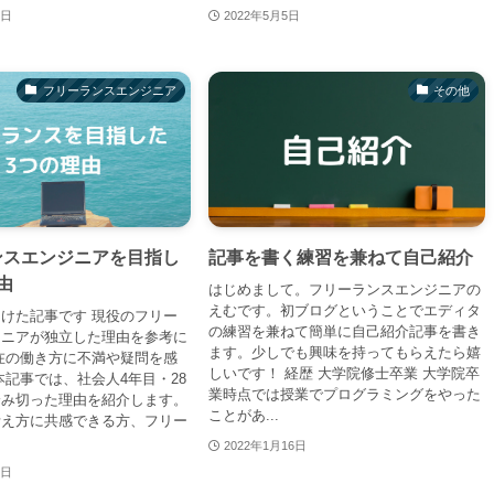
2日
2022年5月5日
フリーランスエンジニア
その他
ンスエンジニアを目指し
記事を書く練習を兼ねて自己紹介
由
はじめまして。フリーランスエンジニアの
えむです。初ブログということでエディタ
けた記事です 現役のフリー
の練習を兼ねて簡単に自己紹介記事を書き
ジニアが独立した理由を参考に
ます。少しでも興味を持ってもらえたら嬉
在の働き方に不満や疑問を感
しいです！ 経歴 大学院修士卒業 大学院卒
本記事では、社会人4年目・28
業時点では授業でプログラミングをやった
踏み切った理由を紹介します。
ことがあ...
考え方に共感できる方、フリー
2022年1月16日
4日